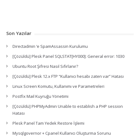
Son Yazılar
Directadmin ‘e SpamAssassin Kurulumu
[Çözüldü] Plesk Panel SQLSTAT[HY000]: General error: 1030
Ubuntu Root Şifresi Nasıl Sıfırlanır?
[Çözüldü] Plesk 12.x FTP “Kullanıcı hesabı zaten var” Hatası
Linux Screen Komutu, Kullanımı ve Parametreleri
Postfix Mail Kuyruğu Yönetimi
[Çözüldü] PHPMyAdmin Unable to establish a PHP session
Hatası
Plesk Panel Tam Yedek Restore İşlemi
Mysqlgovernor + Cpanel Kullanıcı Oluşturma Sorunu