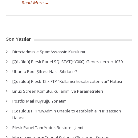
Read More
→
Son Yazılar
Directadmin ‘e SpamAssassin Kurulumu
[Çözüldü] Plesk Panel SQLSTAT[HY000]: General error: 1030
Ubuntu Root Şifresi Nasıl Sıfırlanır?
[Çözüldü] Plesk 12.x FTP “Kullanıcı hesabı zaten var” Hatası
Linux Screen Komutu, Kullanımı ve Parametreleri
Postfix Mail Kuyruğu Yönetimi
[Çözüldü] PHPMyAdmin Unable to establish a PHP session
Hatası
Plesk Panel Tam Yedek Restore İşlemi
Mysqlgovernor + Cpanel Kullanıcı Oluşturma Sorunu