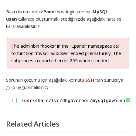
Bazı durumlarda
cPanel
hostinginizde bir
MySQL
user
(kullanıcı) oluşturmak istediğinizde aşağıdaki hata ile
karşılaşabilirsiniz.
The adminbin “hooks” in the “Cpanel” namespace call
to function “mysql::adduser” ended prematurely: The
subprocess reported error 255 when it ended.
Sorunun çözümü için aşağıdaki komutu
SSH
‘tan sunucuya
girip uygulamalısınız;
1
/usr/share/lve/dbgovernor/mysqlgovernor
.py
?
Related Articles