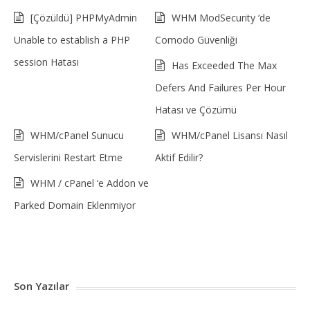
[Çözüldü] PHPMyAdmin
WHM ModSecurity ‘de
Unable to establish a PHP
Comodo Güvenliği
session Hatası
Has Exceeded The Max
Defers And Failures Per Hour
Hatası ve Çözümü
WHM/cPanel Sunucu
WHM/cPanel Lisansı Nasıl
Servislerini Restart Etme
Aktif Edilir?
WHM / cPanel ‘e Addon ve
Parked Domain Eklenmiyor
Son Yazılar