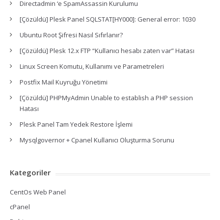
Directadmin ‘e SpamAssassin Kurulumu
[Çözüldü] Plesk Panel SQLSTAT[HY000]: General error: 1030
Ubuntu Root Şifresi Nasıl Sıfırlanır?
[Çözüldü] Plesk 12.x FTP “Kullanıcı hesabı zaten var” Hatası
Linux Screen Komutu, Kullanımı ve Parametreleri
Postfix Mail Kuyruğu Yönetimi
[Çözüldü] PHPMyAdmin Unable to establish a PHP session
Hatası
Plesk Panel Tam Yedek Restore İşlemi
Mysqlgovernor + Cpanel Kullanıcı Oluşturma Sorunu
Kategoriler
CentOs Web Panel
cPanel