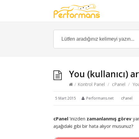
You (kullanıcı) 
/
Kontrol Panel
/
cPanel
/
You
5 Mart 2015
Performans.net
cPanel
cPanel
‘inizden
zamanlanmış görev
ya
aşağıdaki gibi bir hata alıyor musunuz?