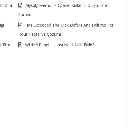
lish a
Mysqlgovernor + Cpanel Kullanıcı Oluşturma
Sorunu
ği
Has Exceeded The Max Defers And Failures Per
Hour Hatası ve Çözümü
rt Etme
WHM/cPanel Lisansı Nasıl Aktif Edilir?