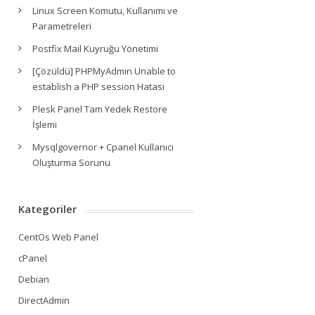
Linux Screen Komutu, Kullanımı ve
Parametreleri
Postfix Mail Kuyruğu Yönetimi
[Çözüldü] PHPMyAdmin Unable to
establish a PHP session Hatası
Plesk Panel Tam Yedek Restore
İşlemi
Mysqlgovernor + Cpanel Kullanıcı
Oluşturma Sorunu
Kategoriler
CentOs Web Panel
cPanel
Debian
DirectAdmin