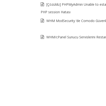
[Çözüldü] PHPMyAdmin Unable to estab
PHP session Hatası
WHM ModSecurity ‘de Comodo Güvenli
WHM/cPanel Sunucu Servislerini Resta