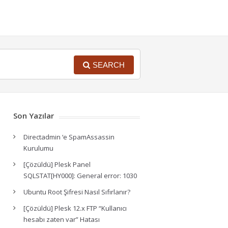
SEARCH
Son Yazılar
Directadmin ‘e SpamAssassin
Kurulumu
[Çözüldü] Plesk Panel
SQLSTAT[HY000]: General error: 1030
Ubuntu Root Şifresi Nasıl Sıfırlanır?
[Çözüldü] Plesk 12.x FTP “Kullanıcı
hesabı zaten var” Hatası