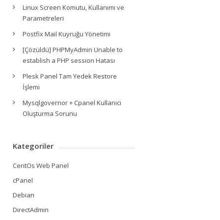
Linux Screen Komutu, Kullanımı ve
Parametreleri
Postfix Mail Kuyruğu Yönetimi
[Çözüldü] PHPMyAdmin Unable to
establish a PHP session Hatası
Plesk Panel Tam Yedek Restore
İşlemi
Mysqlgovernor + Cpanel Kullanıcı
Oluşturma Sorunu
Kategoriler
CentOs Web Panel
cPanel
Debian
DirectAdmin