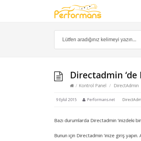
Directadmin ‘de 
/
Kontrol Panel
/
DirectAdmin
9 Eylül 2015
Performans.net
DirectAdm
Bazı durumlarda Directadmin ‘inizdeki bir
Bunun için Directadmin ‘inize giriş yapın. 