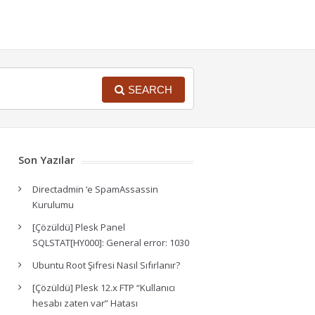
SEARCH
Son Yazılar
Directadmin ‘e SpamAssassin
Kurulumu
[Çözüldü] Plesk Panel
SQLSTAT[HY000]: General error: 1030
Ubuntu Root Şifresi Nasıl Sıfırlanır?
[Çözüldü] Plesk 12.x FTP “Kullanıcı
hesabı zaten var” Hatası