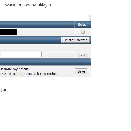
p “
Save
” butonuna tıklayın.
ştır.